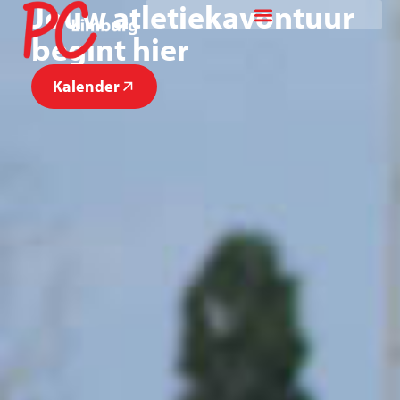
Jouw atletiekavontuur
begint hier
Kalender